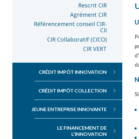
U
Rescrit CIR
Agrément CIR
U
Référencement conseil CIR-
CII
P
CIR Collaboratif (CICO)
p
CIR VERT
d
d
CRÉDIT IMPÔT INNOVATION
N
CRÉDIT IMPÔT COLLECTION
S
JEUNE ENTREPRISE INNOVANTE
LE FINANCEMENT DE
L’INNOVATION