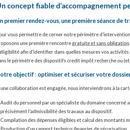
n concept fiable d’accompagnement per
n premier rendez-vous, une première séance de tra
our vous permettre de cerner notre périmètre d’intervention e
roposons une première rencontre
gratuite et sans obligation
’éligibilité afin d’identifier dans quelles mesures vos activ
ans le périmètre des dispositifs credit impôt recherche ou (et
otre objectif : optimiser et sécuriser votre dossie
i une collaboration est engagée, nous interviendrons à la car
Audit du personnel par un spécialiste du domaine concerné afi
précisément l’admissibilité des travaux au dispositif.
Compilation des dépenses éligibles et calcul des montants mi
Production d’un rapport technico-financier de sécurisation.