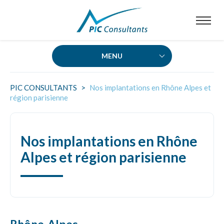
MENU
CRÉDIT D’IMPÔT RECHERCHE (CIR)
PIC CONSULTANTS
>
Nos implantations en Rhône Alpes et
région parisienne
Éligibilité au CIR
Nos implantations en Rhône
Dépenses éligibles au CIR
Alpes et région parisienne
Déclaration et sécurisation
Les aspects juridiques du CIR
Le contrôle du CIR
Rescrit CIR
Agrément CIR