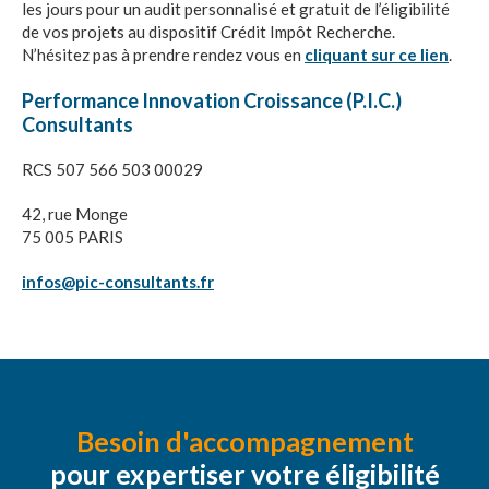
de l’innovation responsable
les jours pour un audit personnalisé et gratuit de l’éligibilité
de vos projets au dispositif Crédit Impôt Recherche.
Aides régionales pour PME
N’hésitez pas à prendre rendez vous en
cliquant sur ce lien
.
Performance Innovation Croissance (P.I.C.)
RECRUTEMENT DE SCIENTIFIQUES
Consultants
RCS 507 566 503 00029
42, rue Monge
75 005 PARIS
infos@pic-consultants.fr
Besoin d'accompagnement
pour expertiser votre éligibilité