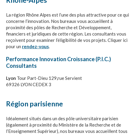
Rhône-Alpes
Référencement conseil CIR-CII
CIR Collaboratif (CICO)
La région Rhône Alpes est l’une des plus attractive pour ce qui
CIR VERT
concerne l’innovation. Nos bureaux vous accueillent à
proximité des pôles de Recherche et Développement,
financiers et juridiques de cette région. Les consultants vous
reçoivent pour examiner l’éligibilité de vos projets. Cliquer ici
CRÉDIT IMPÔT INNOVATION
pour un
rendez-vous
.
Performance Innovation Croissance (P.I.C.)
CRÉDIT IMPÔT COLLECTION
Consultants
Lyon
Tour Part-Dieu 129,rue Servient
JEUNE ENTREPRISE INNOVANTE
69326 LYON CEDEX 3
LE FINANCEMENT DE L’INNOVATION
Région parisienne
Idéalement situés dans un des pôle universitaire parisien
Aides et subventions BPI
(également à proximité du Ministère de la Recherche et de
Le financement de l’éco-innovation et
l’Enseignement Supérieur), nos bureaux vous accueillent tous