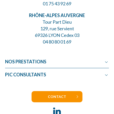
01 75 43 92 69
RHÔNE-ALPES AUVERGNE
Tour Part Dieu
129, rue Servient
69326 LYON Cedex 03
04 80 80 01 69
NOS PRESTATIONS
Crédit Impôt Recherche
PIC CONSULTANTS
Crédit Impôt Innovation
Les consultants CIR
Crédit Impôt Collection
Nos engagements
Crédit Impôt Textile
CONTACT
Carrières
Subvention Recherche
Nos clients
Jeune Entreprise Innovante