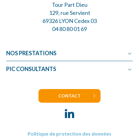
Tour Part Dieu
129, rue Servient
69326 LYON Cedex 03
04 80 80 01 69
NOS PRESTATIONS
Crédit Impôt Recherche
PIC CONSULTANTS
Crédit Impôt Innovation
Les consultants CIR
Crédit Impôt Collection
Nos engagements
Crédit Impôt Textile
CONTACT
Carrières
Subvention Recherche
Nos clients
Jeune Entreprise Innovante
Nous trouver
Contact
Politique de protection des données