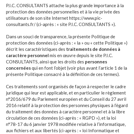
Référencement conseil CIR-CII
P.I.C. CONSULTANTS
attache la plus grande importance à la
protection des données personnelles et à la vie privée des
CIR Collaboratif (CICO)
utilisateurs de son site Internet https://www.pic-
CIR VERT
consultants.fr/ (ci-après : « site
P.I.C. CONSULTANTS
»).
Dans un souci de transparence, la présente Politique de
protection des données (ci-après : « la » ou « cette Politique »)
CRÉDIT IMPÔT INNOVATION
décrit les caractéristiques des
traitements de données à
caractère personnel
mis en œuvre depuis le site
P.I.C.
CONSULTANTS
CRÉDIT IMPÔT COLLECTION
, ainsi que les droits des
personnes
concernées
qui en font l’objet (voir plus avant l’article 1 de la
présente Politique consacré à la définition de ces termes).
JEUNE ENTREPRISE INNOVANTE
Ces traitements sont organisés de façon à respecter le cadre
juridique qui leur est applicable, et en particulier le règlement
LE FINANCEMENT DE L’INNOVATION
n°2016/679 du Parlement européen et du Conseil du 27 avril
2016 relatif à la protection des personnes physiques à l’égard
du traitement des données à caractère personnel et à la libre
circulation de ces données (ci-après : « RGPD »), et la loi
Aides et subventions BPI
n°78-17 du 6 janvier 1978 modifiée relative à l’informatique,
Le financement de l’éco-innovation et
aux fichiers et aux libertés (ci-après : « loi Informatique et