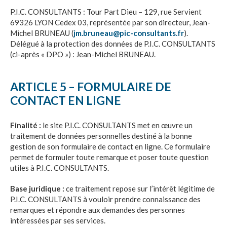
P.I.C. CONSULTANTS
:
Tour Part Dieu – 129, rue Servient
69326 LYON Cedex 03
, représentée par son directeur,
Jean-
Michel BRUNEAU
(
jm.bruneau@pic-consultants.fr
).
Délégué à la protection des données de
P.I.C. CONSULTANTS
(ci-après « DPO ») :
Jean-Michel BRUNEAU
.
ARTICLE 5 – FORMULAIRE DE
CONTACT EN LIGNE
Finalité :
le site
P.I.C. CONSULTANTS
met en œuvre un
traitement de données personnelles destiné à la bonne
gestion de son formulaire de contact en ligne. Ce formulaire
permet de formuler toute remarque et poser toute question
utiles à
P.I.C. CONSULTANTS
.
Base juridique :
ce traitement repose sur l’intérêt légitime de
P.I.C. CONSULTANTS
à vouloir prendre connaissance des
remarques et répondre aux demandes des personnes
intéressées par ses services.