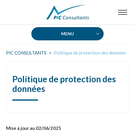
MENU
CRÉDIT D’IMPÔT RECHERCHE (CIR)
PIC CONSULTANTS
>
Politique de protection des données
Éligibilité au CIR
Politique de protection des
Dépenses éligibles au CIR
données
Déclaration et sécurisation
Les aspects juridiques du CIR
Le contrôle du CIR
Rescrit CIR
Mise à jour au 02/06/2025
Agrément CIR