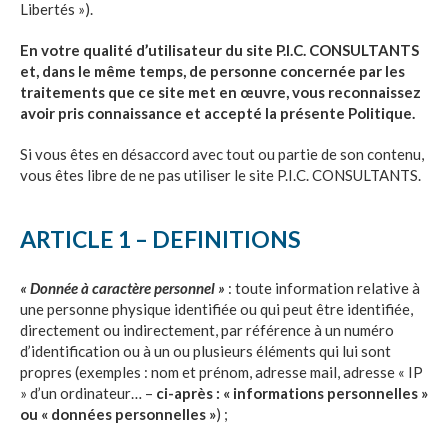
de l’innovation responsable
Libertés »).
Aides régionales pour PME
En votre qualité d’utilisateur du site
P.I.C. CONSULTANTS
et, dans le même temps, de personne concernée par les
traitements que ce site met en œuvre, vous reconnaissez
RECRUTEMENT DE SCIENTIFIQUES
avoir pris connaissance et accepté la présente Politique.
Si vous êtes en désaccord avec tout ou partie de son contenu,
vous êtes libre de ne pas utiliser le site
P.I.C. CONSULTANTS
.
ARTICLE 1 – DEFINITIONS
« Donnée à caractère personnel »
: toute information relative à
une personne physique identifiée ou qui peut être identifiée,
directement ou indirectement, par référence à un numéro
d’identification ou à un ou plusieurs éléments qui lui sont
propres (exemples : nom et prénom, adresse mail, adresse « IP
» d’un ordinateur… –
ci-après : « informations personnelles »
ou « données personnelles »
) ;